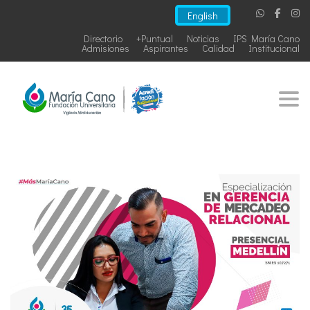
English
Directorio
+Puntual
Noticias
IPS María Cano
Admisiones
Aspirantes
Calidad
Institucional
Togg