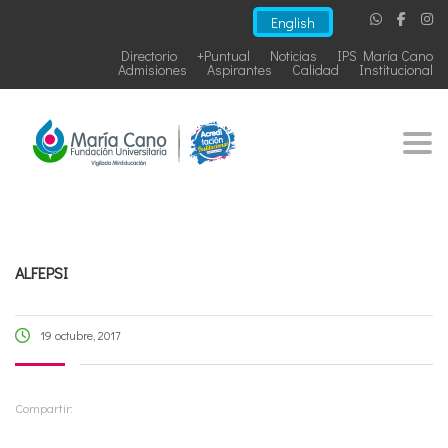
English
Directorio
+Puntual
Noticias
IPS María Cano
Admisiones
Aspirantes
Calidad
Institucional
Togg
ALFEPSI
19 octubre, 2017
Compartir: