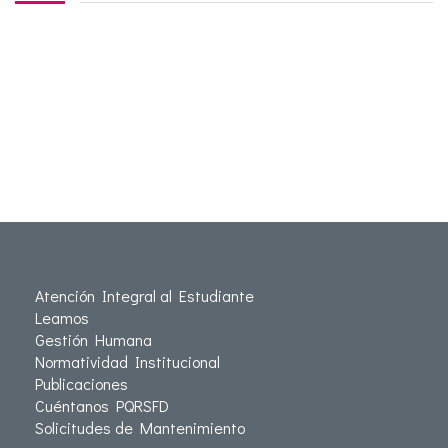
Atención Integral al Estudiante
Leamos
Gestión Humana
Normatividad Institucional
Publicaciones
Cuéntanos PQRSFD
Solicitudes de Mantenimiento