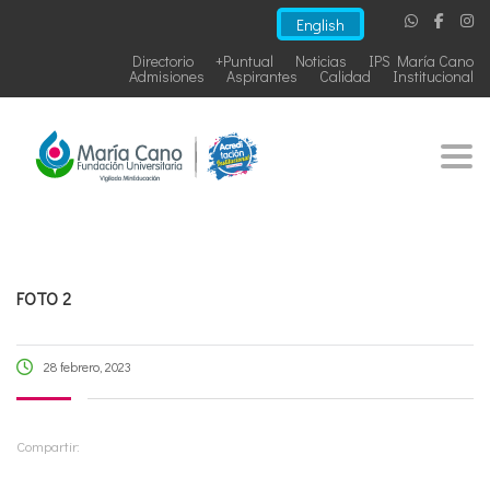
English
Directorio
+Puntual
Noticias
IPS María Cano
Admisiones
Aspirantes
Calidad
Institucional
Togg
FOTO 2
28 febrero, 2023
Compartir: