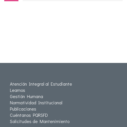
Atención Integral al Estudiante
Leamos
Gestión Humana
Normatividad Institucional
Publicaciones
Cuéntanos PQRSFD
Solicitudes de Mantenimiento