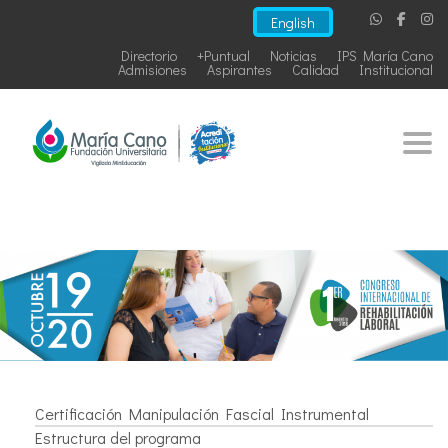
English
Directorio
+Puntual
Noticias
IPS María Cano
Admisiones
Aspirantes
Calidad
Institucional
Togg
Certificación Manipulación Fascial Instrumental
Estructura del programa