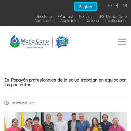
English
Directorio
+Puntual
Noticias
IPS María Cano
Admisiones
Aspirantes
Calidad
Institucional
Togg
En Popayán profesionales de la salud trabajan en equipo por
los pacientes
16 octubre, 2019