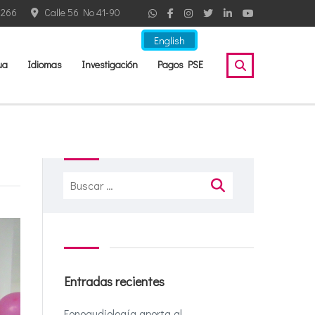
2266
Calle 56 No 41-90
English
ua
Idiomas
Investigación
Pagos PSE
Buscar:
Entradas recientes
Fonoaudiología aporta al