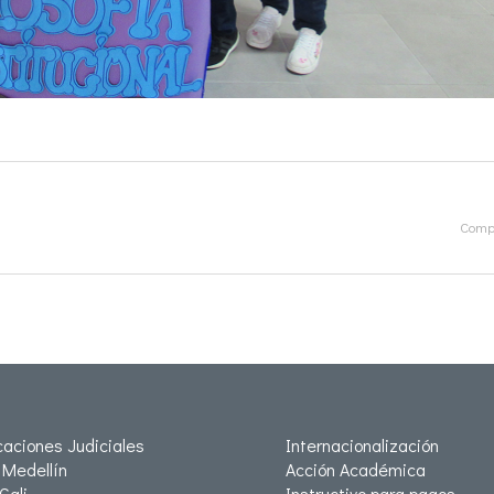
Compa
icaciones Judiciales
Internacionalización
Medellín
Acción Académica
Cali
Instructivo para pagos