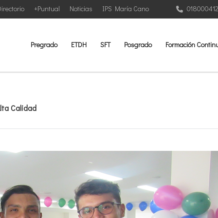
irectorio
+Puntual
Noticias
IPS María Cano
01800041
Pregrado
ETDH
SFT
Posgrado
Formación Contin
lta Calidad