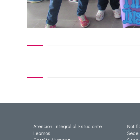
Atención Integral al Estudiante
Notif
Leamos
Sede 
Gestión Humana
Sede 