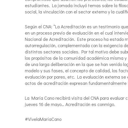
estudiantes. La jornada incluyó temas sobre la filoso
social, la vinculación con el sector externo y la cuali
Según el CNA: “La Acreditación es un testimonio que
en un proceso previo de evaluación en el cual interv
Nacional de Acreditación. Este proceso ha estado mu
autorregulación, complementada con la exigencia d
distintos sectores sociales. Por tal motivo debe su
los propósitos de la comunidad académica misma y s
de una larga deliberación en la que se han venido l
modelo y sus fases, el concepto de calidad, los fact
evaluación por pares, etc. La evaluación externa se
actos de acreditación expresan fundamentalmente la
La María Cano recibirá visita del CNA para evaluar c
jueves 16 de mayo… Acreditación es conmigo.
#VivelaMaríaCano