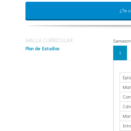
¿Te 
MALLA CURRICULAR
Semestr
Plan de Estudios
1
Epi
Mat
Com
Cát
Morf
Intr