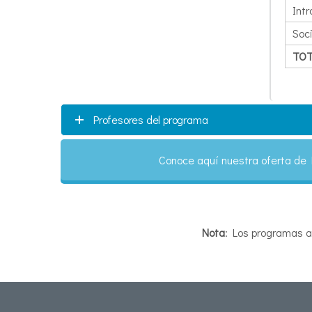
Intr
Soc
TO
Profesores del programa
Conoce aquí nuestra oferta de
Nota
: Los programas a