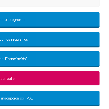
e del programa
uí los requisitos
as Financiación?
nscríbete
 inscripción por PSE