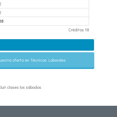
2
2
18
Créditos 18
uestra oferta en Técnicas Laborales
uir clases los sábados