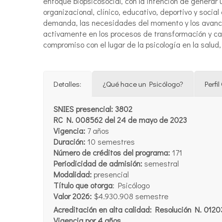
enfoque biopsicosocial, con la intención de generar u
organizacional, clínico, educativo, deportivo y socia
demanda, las necesidades del momento y los avance
activamente en los procesos de transformación y ca
compromiso con el lugar de la psicología en la salud,
Detalles:
¿Qué hace un Psicólogo?
Perfi
SNIES presencial: 3802
RC N. 008562 del 24 de mayo de 2023
Vigencia:
7 años
Duración:
10 semestres
Número de créditos del programa:
171
Periodicidad de admisión:
semestral
Modalidad:
presencial
Título que otorga
: Psicólogo
Valor 2026
:
$4.930.908 semestre
Acreditación en alta calidad: Resolución N. 01203
Vigencia por 4 años