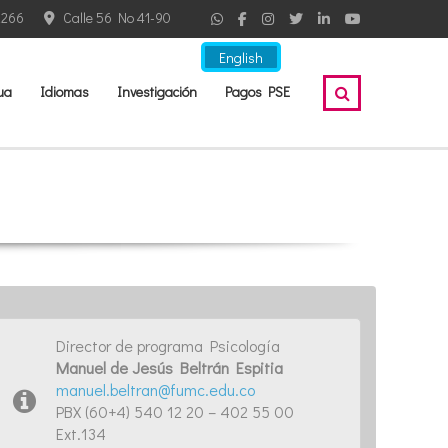
2266
Calle 56 No 41-90
English
ua
Idiomas
Investigación
Pagos PSE
Director de programa Psicología
Manuel de Jesús Beltrán Espitia
manuel.beltran@fumc.edu.co
PBX (60+4) 540 12 20 – 402 55 00
Ext.134