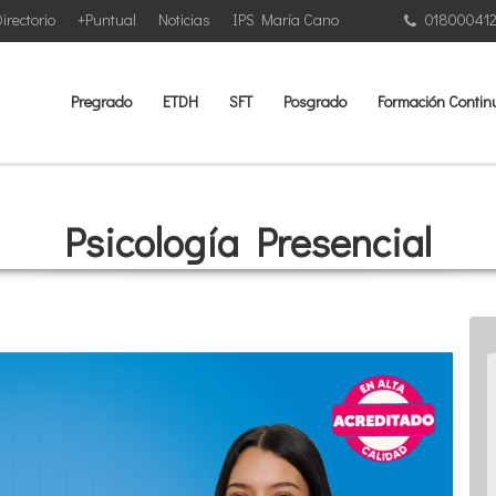
irectorio
+Puntual
Noticias
IPS María Cano
01800041
Pregrado
ETDH
SFT
Posgrado
Formación Contin
Psicología Presencial