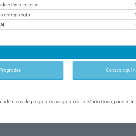
oducción a la salud
io antropología
TAL
 Pregrados
Conoce aquí n
cadémicos de pregrado y posgrado de la María Cano, pueden incl