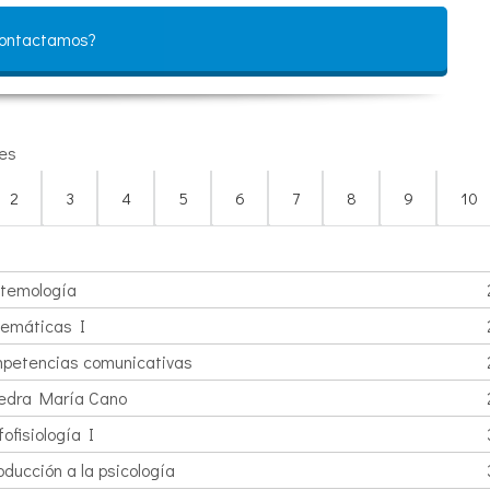
contactamos?
es
2
3
4
5
6
7
8
9
10
stemología
emáticas I
petencias comunicativas
edra María Cano
ofisiología I
oducción a la psicología