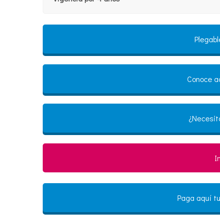
Plegabl
Conoce aq
¿Necesit
I
Paga aquí tu