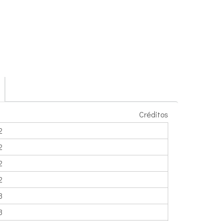
Créditos
2
2
2
2
3
3