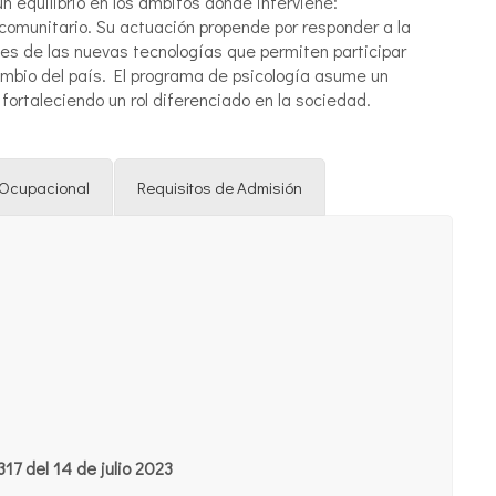
n equilibrio en los ámbitos donde interviene:
l comunitario. Su actuación propende por responder a la
s de las nuevas tecnologías que permiten participar
mbio del país. El programa de psicología asume un
 fortaleciendo un rol diferenciado en la sociedad.
l Ocupacional
Requisitos de Admisión
17 del 14 de julio 2023