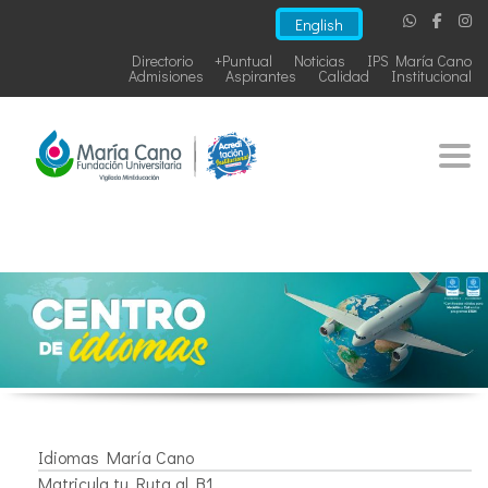
English
Directorio
+Puntual
Noticias
IPS María Cano
Admisiones
Aspirantes
Calidad
Institucional
Togg
Idiomas María Cano
Matricula tu Ruta al B1