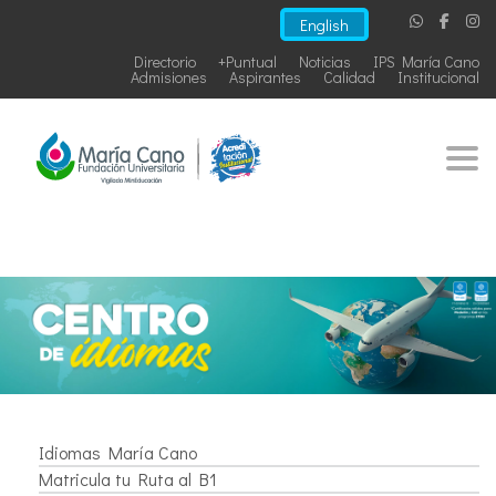
English
Directorio
+Puntual
Noticias
IPS María Cano
Admisiones
Aspirantes
Calidad
Institucional
Togg
Idiomas María Cano
Matricula tu Ruta al B1