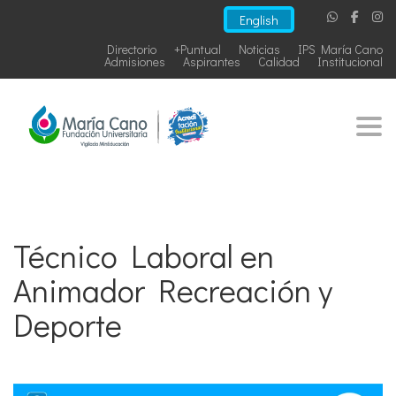
English
Directorio
+Puntual
Noticias
IPS María Cano
Admisiones
Aspirantes
Calidad
Institucional
Togg
Técnico Laboral en
Animador Recreación y
Deporte