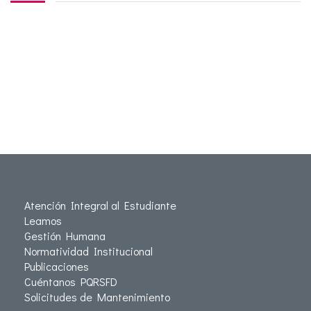
Atención Integral al Estudiante
Leamos
Gestión Humana
Normatividad Institucional
Publicaciones
Cuéntanos PQRSFD
Solicitudes de Mantenimiento