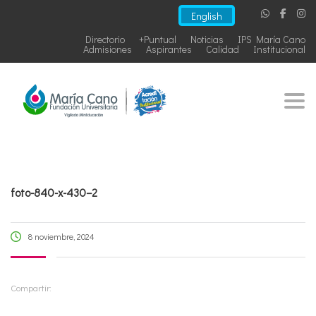
English
Directorio
+Puntual
Noticias
IPS María Cano
Admisiones
Aspirantes
Calidad
Institucional
Togg
foto-840-x-430–2
8 noviembre, 2024
Compartir: