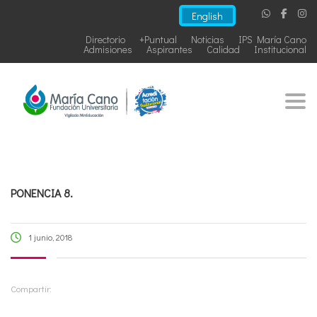
English
Directorio
+Puntual
Noticias
IPS María Cano
Admisiones
Aspirantes
Calidad
Institucional
Togg
PONENCIA 8.
1 junio, 2018
Compartir: