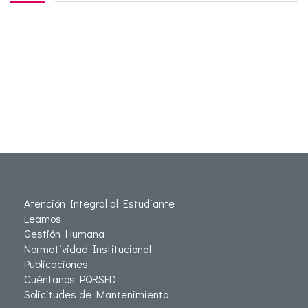
Atención Integral al Estudiante
Leamos
Gestión Humana
Normatividad Institucional
Publicaciones
Cuéntanos PQRSFD
Solicitudes de Mantenimiento