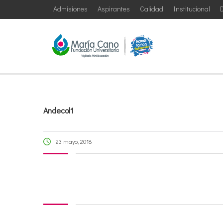
Admisiones
Aspirantes
Calidad
Institucional
D
Andecol1
23 mayo, 2018