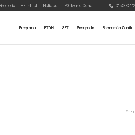
irectorio
+Puntual
Noticias
IPS María Cano
01800041
Pregrado
ETDH
SFT
Posgrado
Formación Contin
Compa