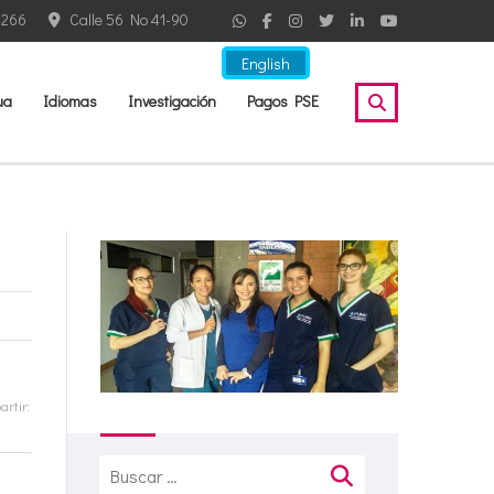
2266
Calle 56 No 41-90
English
ua
Idiomas
Investigación
Pagos PSE
rtir:
Buscar: