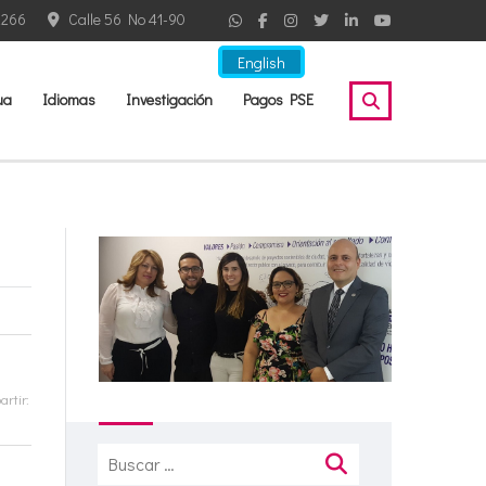
2266
Calle 56 No 41-90
English
ua
Idiomas
Investigación
Pagos PSE
rtir:
Buscar: