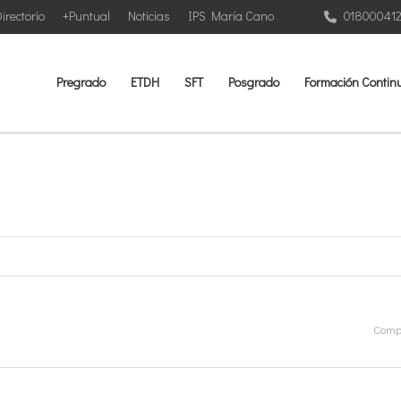
irectorio
+Puntual
Noticias
IPS María Cano
01800041
Pregrado
ETDH
SFT
Posgrado
Formación Contin
Compa