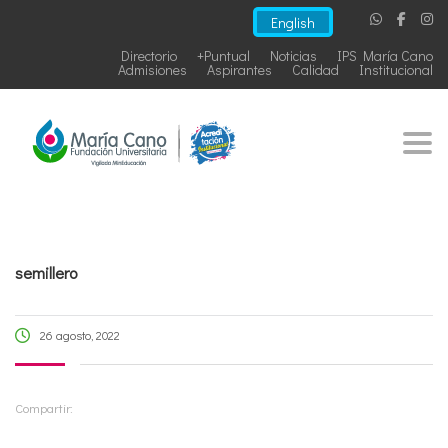
English
Directorio
+Puntual
Noticias
IPS María Cano
Admisiones
Aspirantes
Calidad
Institucional
Togg
semillero
26 agosto, 2022
Compartir: