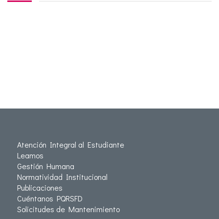
Atención Integral al Estudiante
Leamos
Gestión Humana
Normatividad Institucional
Publicaciones
Cuéntanos PQRSFD
Solicitudes de Mantenimiento