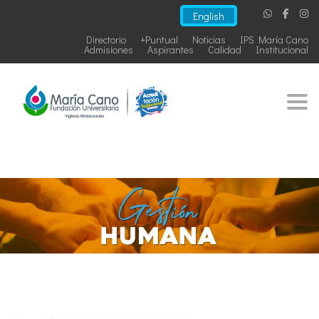
English
Directorio
+Puntual
Noticias
IPS María Cano
Admisiones
Aspirantes
Calidad
Institucional
Togg