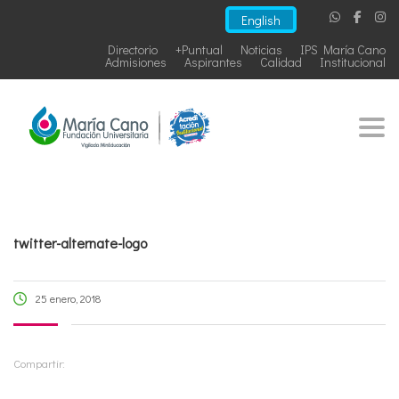
English
Directorio
+Puntual
Noticias
IPS María Cano
Admisiones
Aspirantes
Calidad
Institucional
Togg
twitter-alternate-logo
25 enero, 2018
Compartir: