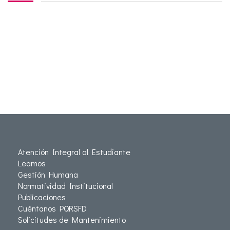
Atención Integral al Estudiante
Leamos
Gestión Humana
Normatividad Institucional
Publicaciones
Cuéntanos PQRSFD
Solicitudes de Mantenimiento