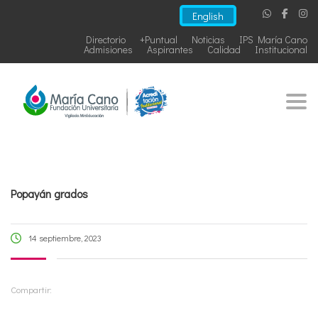
English
Directorio
+Puntual
Noticias
IPS María Cano
Admisiones
Aspirantes
Calidad
Institucional
Togg
Popayán grados
14 septiembre, 2023
Compartir: