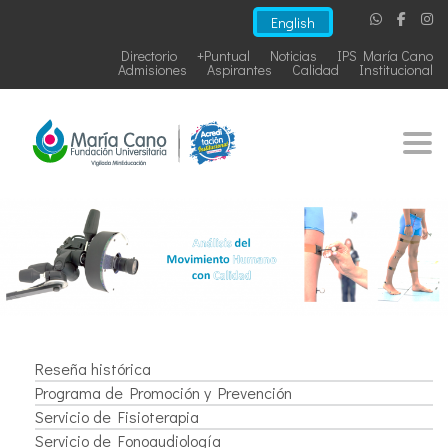
English
Directorio
+Puntual
Noticias
IPS María Cano
Admisiones
Aspirantes
Calidad
Institucional
Togg
Reseña histórica
Programa de Promoción y Prevención
Servicio de Fisioterapia
Servicio de Fonoaudiología