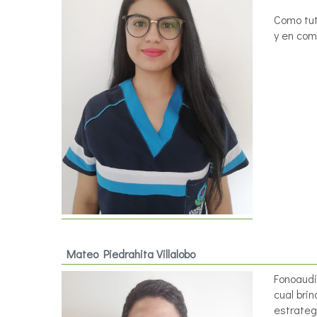
Como tut
y en com
Mateo Piedrahita Villalobo
Fonoaudi
cual bri
estrateg