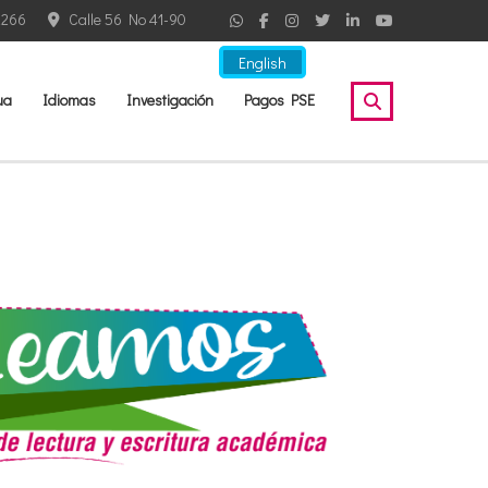
2266
Calle 56 No 41-90
English
ua
Idiomas
Investigación
Pagos PSE