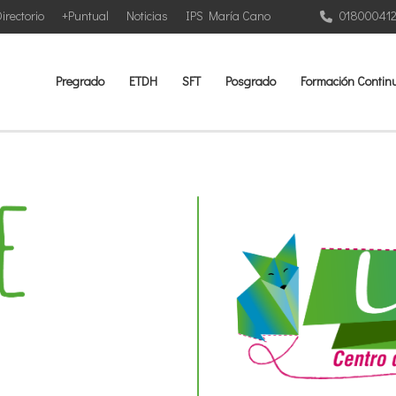
irectorio
+Puntual
Noticias
IPS María Cano
01800041
Pregrado
ETDH
SFT
Posgrado
Formación Contin