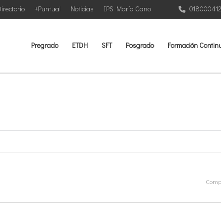
irectorio
+Puntual
Noticias
IPS María Cano
01800041
Pregrado
ETDH
SFT
Posgrado
Formación Contin
Compa