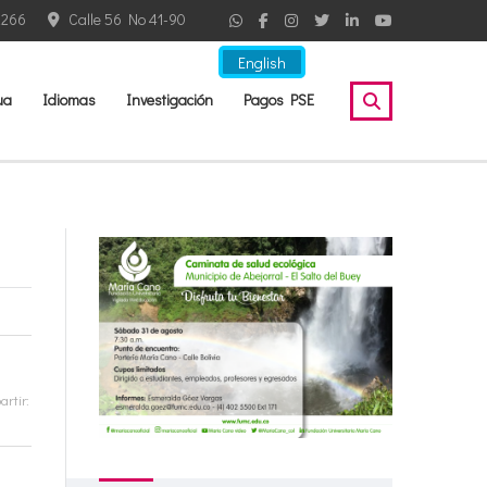
2266
Calle 56 No 41-90
English
ua
Idiomas
Investigación
Pagos PSE
rtir: