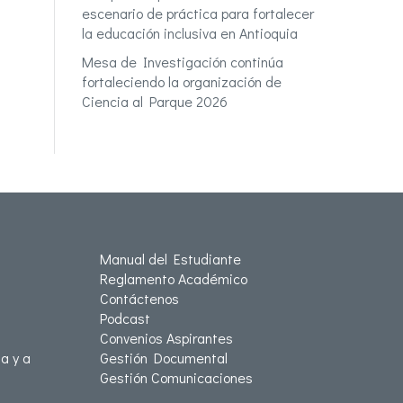
escenario de práctica para fortalecer
la educación inclusiva en Antioquia
Mesa de Investigación continúa
fortaleciendo la organización de
Ciencia al Parque 2026
Manual del Estudiante
Reglamento Académico
Contáctenos
Podcast
Convenios Aspirantes
a y a
Gestión Documental
Gestión Comunicaciones