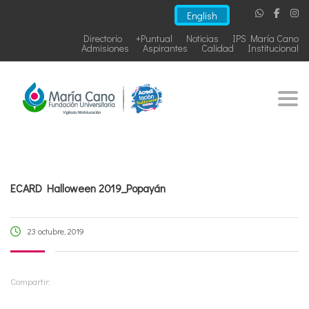
English
Directorio
+Puntual
Noticias
IPS María Cano
Admisiones
Aspirantes
Calidad
Institucional
Togg
ECARD Halloween 2019_Popayán
23 octubre, 2019
Compartir: