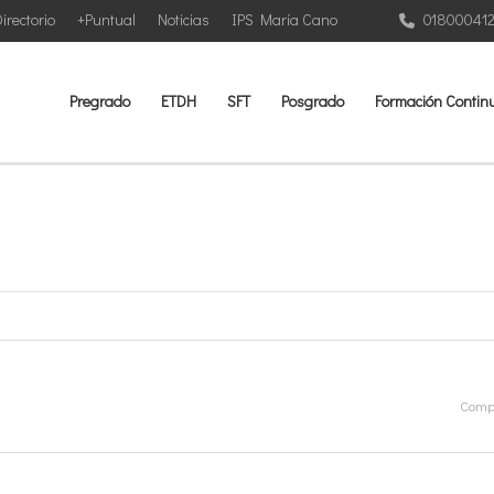
irectorio
+Puntual
Noticias
IPS María Cano
01800041
Pregrado
ETDH
SFT
Posgrado
Formación Contin
Compa