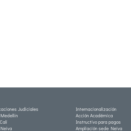
icaciones Judiciales
Internacionalización
Medellín
Acción Académica
Cali
Instructivo para pagos
Neiva
Ampliación sede Neiva