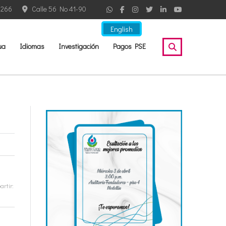
2266
Calle 56 No 41-90
English
ua
Idiomas
Investigación
Pagos PSE
rtir: