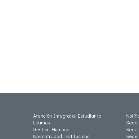
Atención Integral al Estudiante
Notif
Leamos
Sede 
Gestión Humana
Sede 
Normatividad Institucional
Sede 