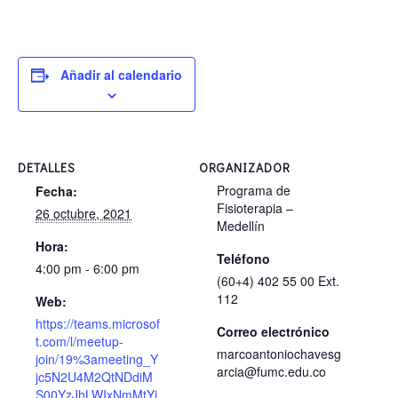
Añadir al calendario
DETALLES
ORGANIZADOR
Programa de
Fecha:
Fisioterapia –
26 octubre, 2021
Medellín
Hora:
Teléfono
4:00 pm - 6:00 pm
(60+4) 402 55 00 Ext.
112
Web:
https://teams.microsof
Correo electrónico
t.com/l/meetup-
marcoantoniochavesg
join/19%3ameeting_Y
arcia@fumc.edu.co
jc5N2U4M2QtNDdiM
S00YzJhLWIxNmMtYj