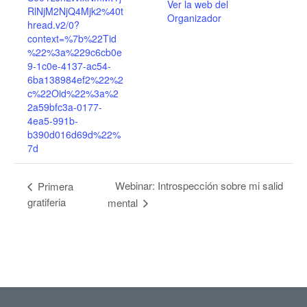
Ver la web del
RlNjM2NjQ4Mjk2%40t
Organizador
hread.v2/0?
context=%7b%22Tid
%22%3a%229c6cb0e
9-1c0e-4137-ac54-
6ba138984ef2%22%2
c%22Oid%22%3a%2
2a59bfc3a-0177-
4ea5-991b-
b390d016d69d%22%
7d
Webinar: Introspección sobre mi salid
Primera
gratiferia
mental