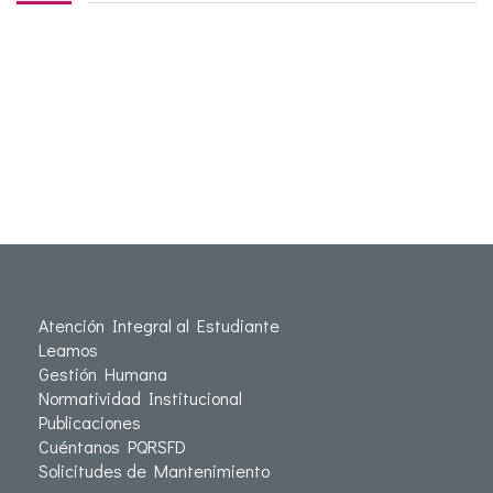
Atención Integral al Estudiante
Leamos
Gestión Humana
Normatividad Institucional
Publicaciones
Cuéntanos PQRSFD
Solicitudes de Mantenimiento