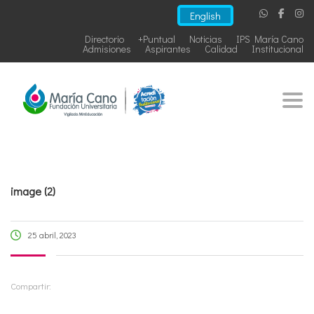
English
Directorio
+Puntual
Noticias
IPS María Cano
Admisiones
Aspirantes
Calidad
Institucional
Togg
image (2)
25 abril, 2023
Compartir: