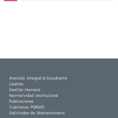
Atención Integral al Estudiante
Leamos
Gestión Humana
Normatividad Institucional
Publicaciones
Cuéntanos PQRSFD
Solicitudes de Mantenimiento