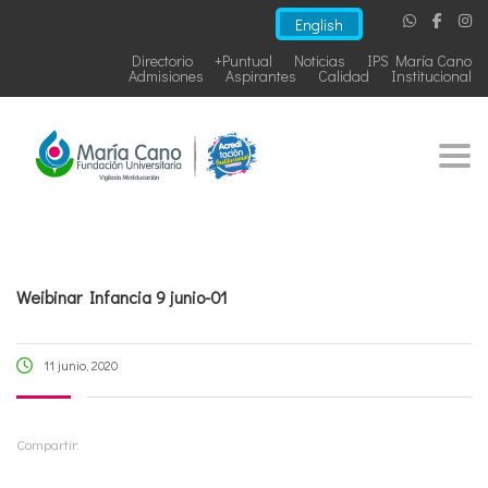
English
Directorio
+Puntual
Noticias
IPS María Cano
Admisiones
Aspirantes
Calidad
Institucional
Togg
Weibinar Infancia 9 junio-01
11 junio, 2020
Compartir: