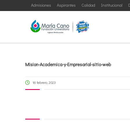
Admisiones
Aspirantes
Calidad
Institucional
D
Mision-Academica-y-Empresarial-sitio-web
16 febrero, 2023