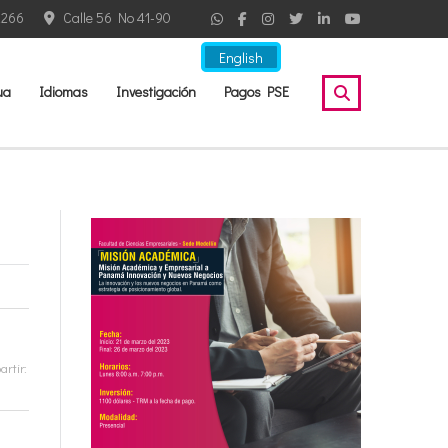
2266
Calle 56 No 41-90
English
ua
Idiomas
Investigación
Pagos PSE
rtir: