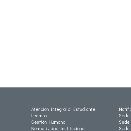
Atención Integral al Estudiante
Notif
Leamos
Sede 
Gestión Humana
Sede 
Normatividad Institucional
Sede 