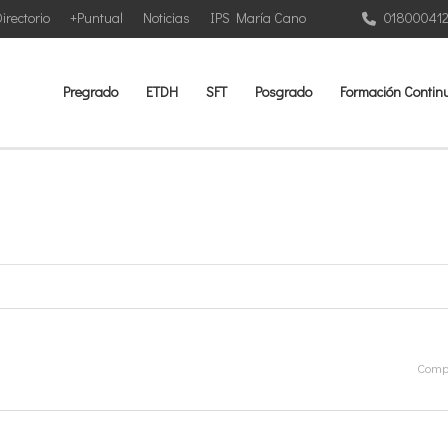
irectorio
+Puntual
Noticias
IPS María Cano
01800041
Pregrado
ETDH
SFT
Posgrado
Formación Contin
Compa