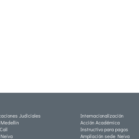
icaciones Judiciales
Internacionalización
Medellín
Acción Académica
Cali
Instructivo para pagos
Neiva
Ampliación sede Neiva