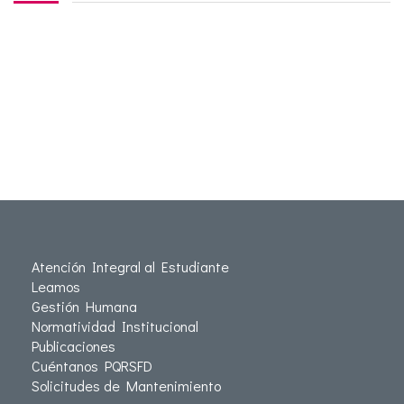
Atención Integral al Estudiante
Leamos
Gestión Humana
Normatividad Institucional
Publicaciones
Cuéntanos PQRSFD
Solicitudes de Mantenimiento