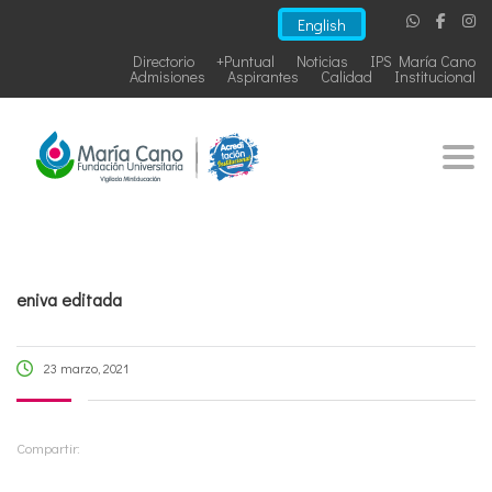
English
Directorio
+Puntual
Noticias
IPS María Cano
Admisiones
Aspirantes
Calidad
Institucional
Togg
eniva editada
23 marzo, 2021
Compartir: