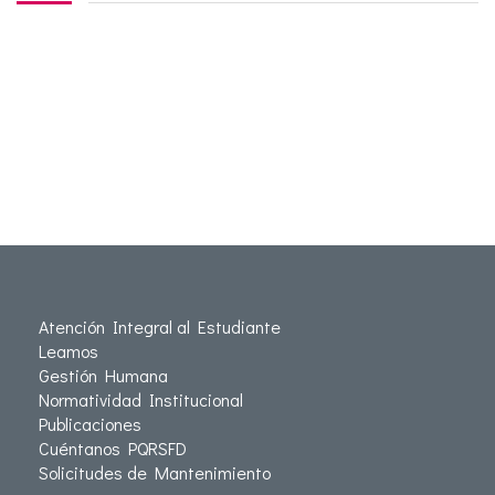
Atención Integral al Estudiante
Leamos
Gestión Humana
Normatividad Institucional
Publicaciones
Cuéntanos PQRSFD
Solicitudes de Mantenimiento