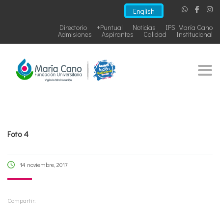
English
Directorio
+Puntual
Noticias
IPS María Cano
Admisiones
Aspirantes
Calidad
Institucional
Togg
Foto 4
14 noviembre, 2017
Compartir: