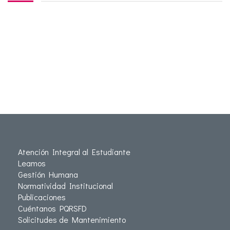
Atención Integral al Estudiante
Leamos
Gestión Humana
Normatividad Institucional
Publicaciones
Cuéntanos PQRSFD
Solicitudes de Mantenimiento