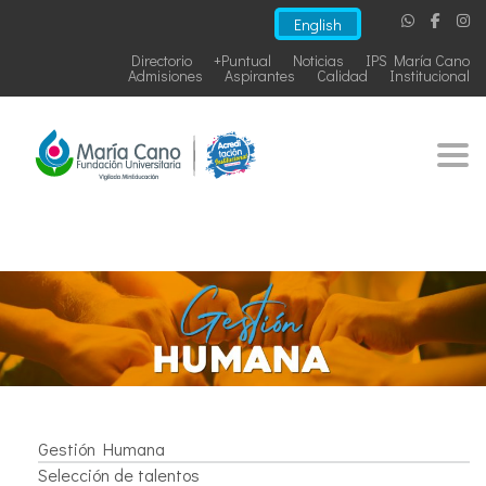
English
Directorio
+Puntual
Noticias
IPS María Cano
Admisiones
Aspirantes
Calidad
Institucional
Togg
Gestión Humana
Selección de talentos