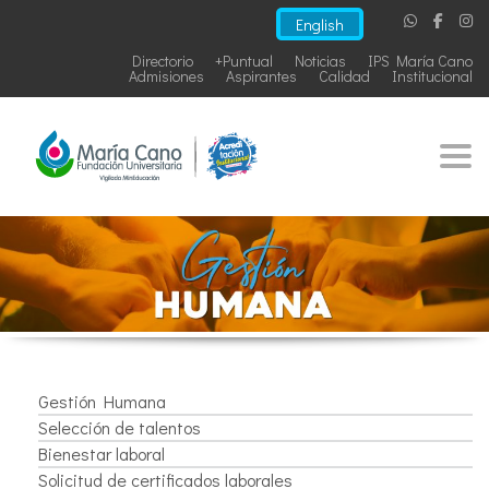
English
Directorio
+Puntual
Noticias
IPS María Cano
Admisiones
Aspirantes
Calidad
Institucional
Togg
Gestión Humana
Selección de talentos
Bienestar laboral
Solicitud de certificados laborales