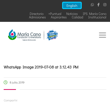
English
Directorio
+Puntual
Noticias
IPS María Cano
Admisiones
Aspirantes
Calidad
Institucional
Togg
WhatsApp Image 2019-07-08 at 3.12.43 PM
8 julio, 2019
Compartir: