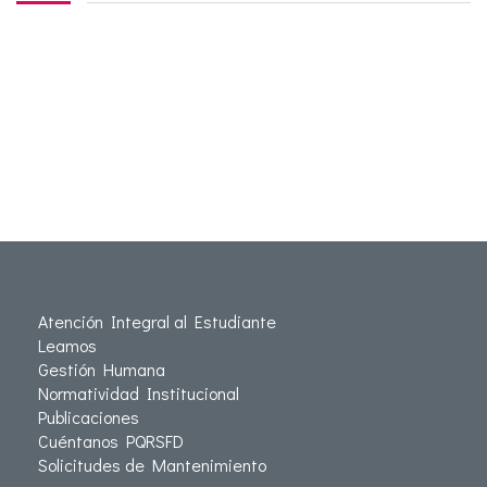
Atención Integral al Estudiante
Leamos
Gestión Humana
Normatividad Institucional
Publicaciones
Cuéntanos PQRSFD
Solicitudes de Mantenimiento