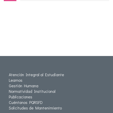
Atención Integral al Estudiante
Leamos
Gestión Humana
Normatividad Institucional
Publicaciones
Cuéntanos PQRSFD
Solicitudes de Mantenimiento