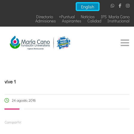
English
Directorio
+Puntual
Noticias
IPS María Cano
Admisiones
Aspirantes
Calidad
Institucional
Togg
vive 1
24 agosto, 2018
Compartir: