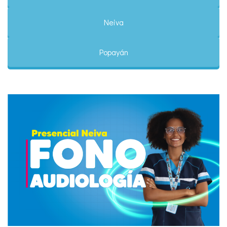
Neiva
Popayán