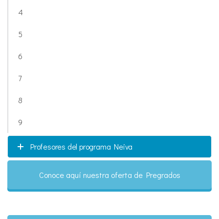
4
5
6
7
8
9
Profesores del programa Neiva
Conoce aquí nuestra oferta de Pregrados