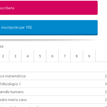
nscríbete
 inscripción por PSE
es
2
3
4
5
6
7
8
9
ica matemática
2
ofisiología I
3
arrollo humano
2
edra maría cano
2