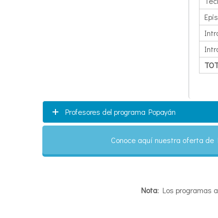
Téc
Epi
Intr
Int
TOT
Profesores del programa Popayán
Conoce aquí nuestra oferta de
Nota
: Los programas a