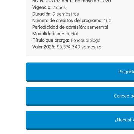
RC N. 007192 del 12 de mayo de 2020
Vigencia:
7 años
Duración:
9 semestres
Número de créditos del programa:
160
Periodicidad de admisión:
semestral
Modalidad:
presencial
Título que otorga:
Fonoaudiólogo
Valor 2026:
$5.574.849 semestre
Plegabl
Conoce aq
¿Necesit