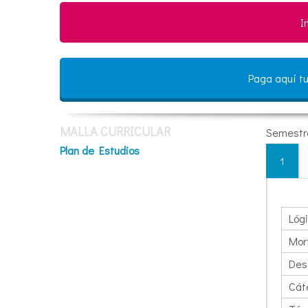
I
Paga aquí tu
MALLA CURRICULAR
Semestr
Plan de Estudios
1
Lóg
Morf
Des
Cát