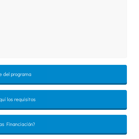
e del programa
uí los requisitos
as Financiación?