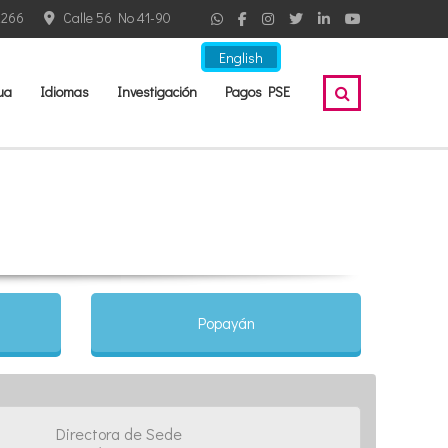
2266
Calle 56 No 41-90
English
ua
Idiomas
Investigación
Pagos PSE
Popayán
Directora de Sede