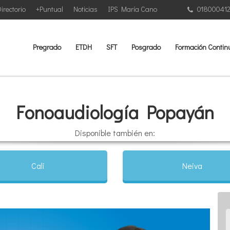
irectorio
+Puntual
Noticias
IPS María Cano
01800041
Pregrado
ETDH
SFT
Posgrado
Formación Contin
Fonoaudiología Popayán
Disponible también en:
Cali
Neiva