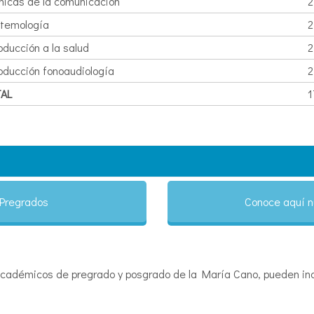
nicas de la comunicación
2
stemología
2
oducción a la salud
2
roducción fonoaudiología
2
AL
1
 Pregrados
Conoce aquí n
cadémicos de pregrado y posgrado de la María Cano, pueden incl