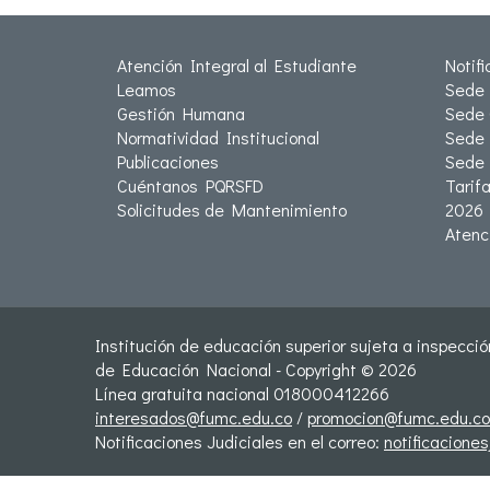
Atención Integral al Estudiante
Notif
Leamos
Sede 
Gestión Humana
Sede 
Normatividad Institucional
Sede 
Publicaciones
Sede
Cuéntanos PQRSFD
Tarif
Solicitudes de Mantenimiento
2026
Atenc
Institución de educación superior sujeta a inspección
de Educación Nacional - Copyright © 2026
Línea gratuita nacional 018000412266
interesados@fumc.edu.co
/
promocion@fumc.edu.co
Notificaciones Judiciales en el correo:
notificacione