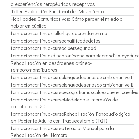
a experiencias terapéuticas receptivas
Taller Evaluación Funcional del Movimiento
Habilidades Comunicativas: Cómo perder el miedo a
hablar en público
formacioncontinua/tallerliquidaciondenomina
formacioncontinua/cursoanaliticadedatos
formacioncontinua/cursociberseguridad
formacioncontinua/disenouniversalparaelaprendizajeyeduca
Rehabilitación en desórdenes cráneo-
temporomandibulares
formacioncontinua/cursolenguadesenascolombiananivelI
formacioncontinua/cursolenguadesenascolombiananivelII
formacioncontinua/cursoecografiamusculoesqueleticaenle
formacioncontinua/cursoModelado e impresión de
prototipos en 3D
formacioncontinua/cursoRehabilitación Fonoaudiológica
en Paciente Adulto con Traqueostomía (TQT)
formacioncontinua/cursoTerapia Manual para la
Rehabilitación del Hombro