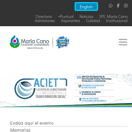
English
Directorio
+Puntual
Noticias
IPS María Cano
Admisiones
Aspirantes
Calidad
Institucional
Togg
Evalúa aquí el evento
Memorias