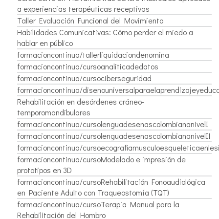
a experiencias terapéuticas receptivas
Taller Evaluación Funcional del Movimiento
Habilidades Comunicativas: Cómo perder el miedo a
hablar en público
formacioncontinua/tallerliquidaciondenomina
formacioncontinua/cursoanaliticadedatos
formacioncontinua/cursociberseguridad
formacioncontinua/disenouniversalparaelaprendizajeyeduca
Rehabilitación en desórdenes cráneo-
temporomandibulares
formacioncontinua/cursolenguadesenascolombiananivelI
formacioncontinua/cursolenguadesenascolombiananivelII
formacioncontinua/cursoecografiamusculoesqueleticaenle
formacioncontinua/cursoModelado e impresión de
prototipos en 3D
formacioncontinua/cursoRehabilitación Fonoaudiológica
en Paciente Adulto con Traqueostomía (TQT)
formacioncontinua/cursoTerapia Manual para la
Rehabilitación del Hombro